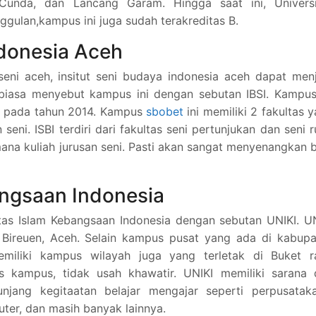
Cunda, dan Lancang Garam. Hingga saat ini, Universi
nggulan,kampus ini juga sudah terakreditas B.
ndonesia Aceh
eni aceh, insitut seni budaya indonesia aceh dapat men
 biasa menyebut kampus ini dengan sebutan IBSI. Kampus
ri pada tahun 2014. Kampus
sbobet
ini memiliki 2 fakultas 
eni. ISBI terdiri dari fakultas seni pertunjukan dan seni 
na kuliah jurusan seni. Pasti akan sangat menyenangkan 
angsaan Indonesia
tas Islam Kebangsaan Indonesia dengan sebutan UNIKI. U
 Bireuen, Aceh. Selain kampus pusat yang ada di kabupa
emiliki kampus wilayah juga yang terletak di Buket ra
s kampus, tidak usah khawatir. UNIKI memiliki sarana 
jang kegitaatan belajar mengajar seperti perpusataka
ter, dan masih banyak lainnya.