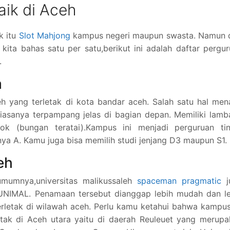
ik di Aceh
k itu
Slot Mahjong
kampus negeri maupun swasta. Namun d
 kita bahas satu per satu,berikut ini adalah daftar pergu
.
a
ceh yang terletak di kota bandar aceh. Salah satu hal men
biasanya terpampang jelas di bagian depan. Memiliki lam
k (bungan teratai).Kampus ini menjadi perguruan tin
ya A. Kamu juga bisa memilih studi jenjang D3 maupun S1.
eh
umnya,universitas malikussaleh
spaceman pragmatic
j
 UNIMAL. Penamaan tersebut dianggap lebih mudah dan le
rletak di wilawah aceh. Perlu kamu ketahui bahwa kampus
letak di Aceh utara yaitu di daerah Reuleuet yang merup