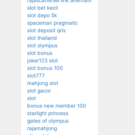
rajascatter88 link alternatif
slot bet kecil
slot depo 5k
spaceman pragmatic
slot deposit qris
slot thailand
slot olympus
slot bonus
joker123 slot
slot bonus 100
slot777
mahjong slot
slot gacor
slot
bonus new member 100
starlight princess
gates of olympus
rajamahjong