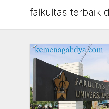
Skip
falkultas terbaik 
to
content