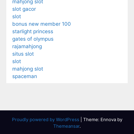
mahjong slot
slot gacor
slot
bonus new member 100
starlight princess
gates of olympus
rajamahjong
situs slot
slot
mahjong slot
spaceman
Proudly powered by WordPress
|
Theme: Ennova by
Themeansar
.