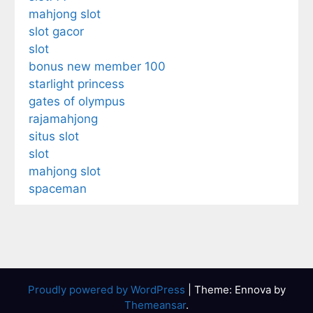
mahjong slot
slot gacor
slot
bonus new member 100
starlight princess
gates of olympus
rajamahjong
situs slot
slot
mahjong slot
spaceman
Proudly powered by WordPress
|
Theme: Ennova by
Themeansar
.