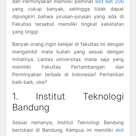
dan Perminyakan memiliki peminat
slot bet 200
yang cukup banyak, sehingga tidak dapat
dipungkiri bahwa jurusan-jurusan yang ada di
Fakultas tersebut memiliki tingkat keketatan
yang tinggi.
Banyak orang ingin belajar di fakultas ini dengan
mengambil mata kuliah yang sesuai dengan
minatnya. Lantas universitas mana saja yang
memiliki Fakultas Pertambangan dan
Perminyakan terbaik di Indonesia? Perhatikan
baik-baik, oke?
1. Institut Teknologi
Bandung
Sesuai namanya, Institut Teknologi Bandung
berlokasi di Bandung. Kampus ini memiliki
slot