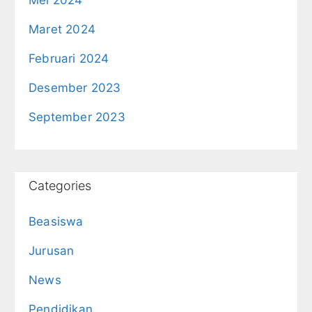
Maret 2024
Februari 2024
Desember 2023
September 2023
Categories
Beasiswa
Jurusan
News
Pendidikan