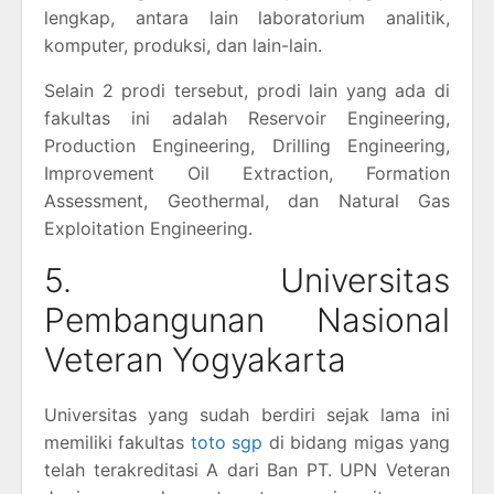
lengkap, antara lain laboratorium analitik,
komputer, produksi, dan lain-lain.
Selain 2 prodi tersebut, prodi lain yang ada di
fakultas ini adalah Reservoir Engineering,
Production Engineering, Drilling Engineering,
Improvement Oil Extraction, Formation
Assessment, Geothermal, dan Natural Gas
Exploitation Engineering.
5. Universitas
Pembangunan Nasional
Veteran Yogyakarta
Universitas yang sudah berdiri sejak lama ini
memiliki fakultas
toto sgp
di bidang migas yang
telah terakreditasi A dari Ban PT. UPN Veteran