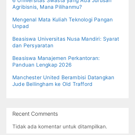
6 Universitas Swasta yang Ada Jurusan
Agribisnis, Mana Pilihanmu?
Mengenal Mata Kuliah Teknologi Pangan
Unpad
Beasiswa Universitas Nusa Mandiri: Syarat
dan Persyaratan
Beasiswa Manajemen Perkantoran:
Panduan Lengkap 2026
Manchester United Berambisi Datangkan
Jude Bellingham ke Old Trafford
Recent Comments
Tidak ada komentar untuk ditampilkan.