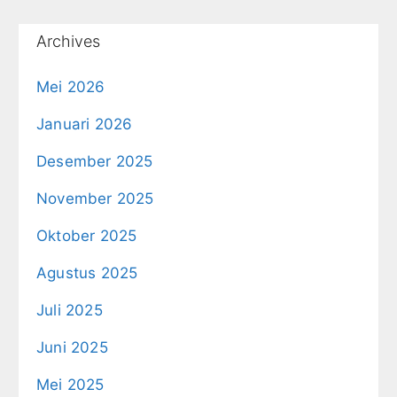
Archives
Mei 2026
Januari 2026
Desember 2025
November 2025
Oktober 2025
Agustus 2025
Juli 2025
Juni 2025
Mei 2025