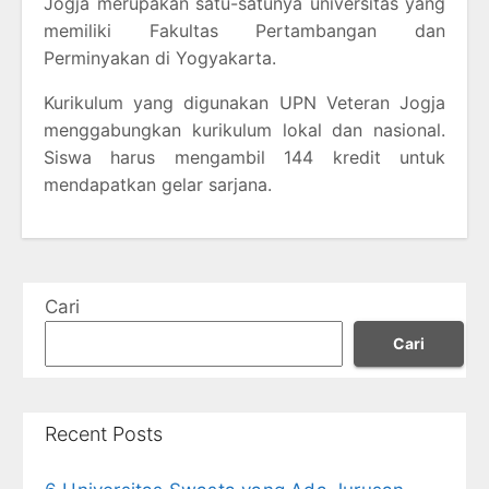
Jogja merupakan satu-satunya universitas yang
memiliki Fakultas Pertambangan dan
Perminyakan di Yogyakarta.
Kurikulum yang digunakan UPN Veteran Jogja
menggabungkan kurikulum lokal dan nasional.
Siswa harus mengambil 144 kredit untuk
mendapatkan gelar sarjana.
Cari
Cari
Recent Posts