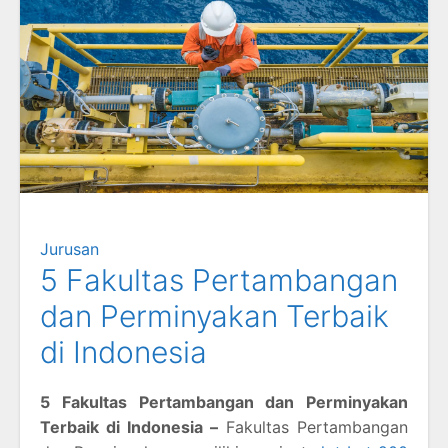
Jurusan
5 Fakultas Pertambangan
dan Perminyakan Terbaik
di Indonesia
5 Fakultas Pertambangan dan Perminyakan
Terbaik di Indonesia –
Fakultas Pertambangan