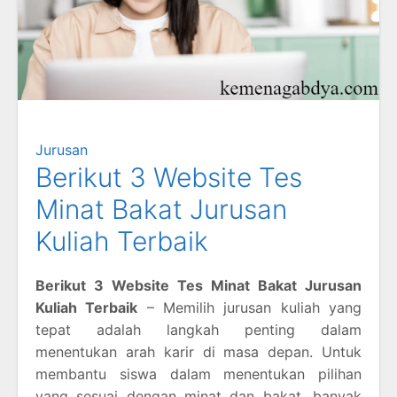
Jurusan
Berikut 3 Website Tes
Minat Bakat Jurusan
Kuliah Terbaik
Berikut 3 Website Tes Minat Bakat Jurusan
Kuliah Terbaik
– Memilih jurusan kuliah yang
tepat adalah langkah penting dalam
menentukan arah karir di masa depan. Untuk
membantu siswa dalam menentukan pilihan
yang sesuai dengan minat dan bakat, banyak