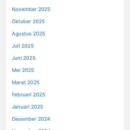
November 2025
Oktober 2025
Agustus 2025
Juli 2025
Juni 2025
Mei 2025
Maret 2025
Februari 2025
Januari 2025
Desember 2024