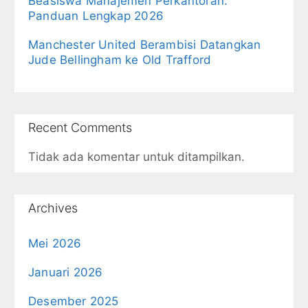
Beasiswa Manajemen Perkantoran:
Panduan Lengkap 2026
Manchester United Berambisi Datangkan
Jude Bellingham ke Old Trafford
Recent Comments
Tidak ada komentar untuk ditampilkan.
Archives
Mei 2026
Januari 2026
Desember 2025